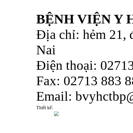
BỆNH VIỆN Y
Địa chỉ: hẻm 21,
Nai
Điện thoại: 0271
Fax: 02713 883 8
Email: bvyhctbp
Thiết kế: