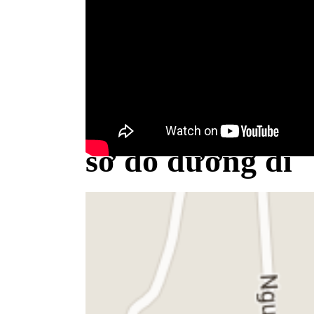
Bộ Y tế minh bạch khái niệm sữa
sơ đồ đường đi