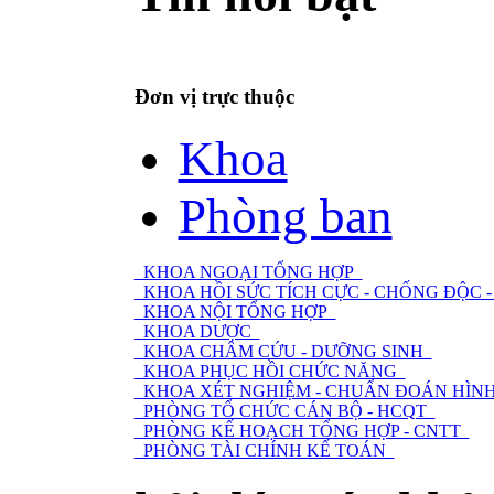
Đơn vị trực thuộc
Khoa
Phòng ban
KHOA NGOẠI TỔNG HỢP
KHOA HỒI SỨC TÍCH CỰC - CHỐNG ĐỘC
KHOA NỘI TỔNG HỢP
KHOA DƯỢC
KHOA CHÂM CỨU - DƯỠNG SINH
KHOA PHỤC HỒI CHỨC NĂNG
KHOA XÉT NGHIỆM - CHUẨN ĐOÁN HÌNH
PHÒNG TỔ CHỨC CÁN BỘ - HCQT
PHÒNG KẾ HOẠCH TỔNG HỢP - CNTT
PHÒNG TÀI CHÍNH KẾ TOÁN