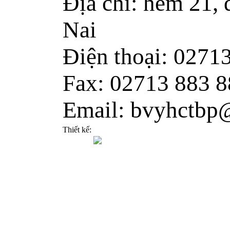
Địa chỉ: hẻm 21,
Nai
Điện thoại: 0271
Fax: 02713 883 8
Email: bvyhctbp
Thiết kế: