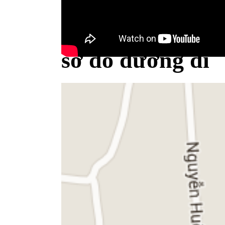
Bộ Y tế minh bạch khái niệm sữa
sơ đồ đường đi