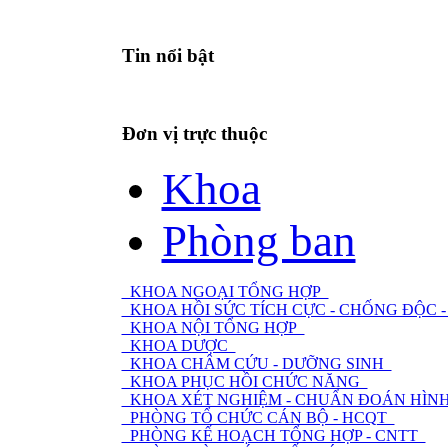
Tin nổi bật
Đơn vị trực thuộc
Khoa
Phòng ban
KHOA NGOẠI TỔNG HỢP
KHOA HỒI SỨC TÍCH CỰC - CHỐNG ĐỘC
KHOA NỘI TỔNG HỢP
KHOA DƯỢC
KHOA CHÂM CỨU - DƯỠNG SINH
KHOA PHỤC HỒI CHỨC NĂNG
KHOA XÉT NGHIỆM - CHUẨN ĐOÁN HÌNH
PHÒNG TỔ CHỨC CÁN BỘ - HCQT
PHÒNG KẾ HOẠCH TỔNG HỢP - CNTT