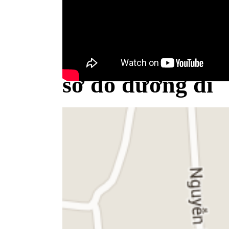
Bộ Y tế minh bạch khái niệm sữa
sơ đồ đường đi