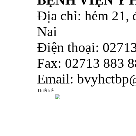
BỆNH VIỆN Y
Địa chỉ: hẻm 21,
Nai
Điện thoại: 0271
Fax: 02713 883 8
Email: bvyhctbp
Thiết kế: