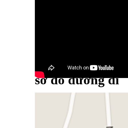
Bộ Y tế minh bạch khái niệm sữa
sơ đồ đường đi