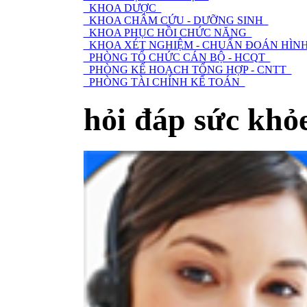
KHOA DƯỢC
KHOA CHÂM CỨU - DƯỠNG SINH
KHOA PHỤC HỒI CHỨC NĂNG
KHOA XÉT NGHIỆM - CHUẨN ĐOÁN HÌNH
PHÒNG TỔ CHỨC CÁN BỘ - HCQT
PHÒNG KẾ HOẠCH TỔNG HỢP - CNTT
PHÒNG TÀI CHÍNH KẾ TOÁN
hỏi đáp sức khỏ