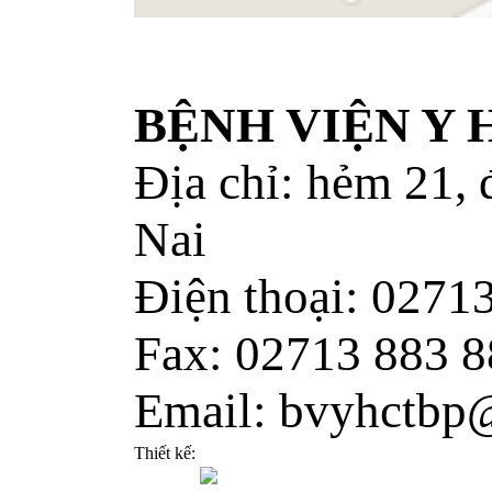
BỆNH VIỆN Y
Địa chỉ: hẻm 21,
Nai
Điện thoại: 0271
Fax: 02713 883 8
Email: bvyhctbp
Thiết kế: