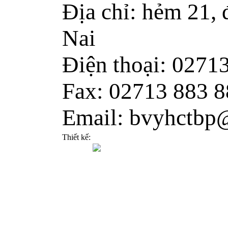
Địa chỉ: hẻm 21,
Nai
Điện thoại: 0271
Fax: 02713 883 8
Email: bvyhctbp
Thiết kế: