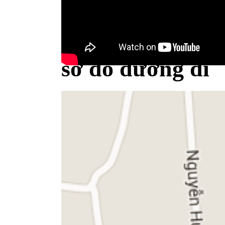
Bộ Y tế minh bạch khái niệm sữa
sơ đồ đường đi