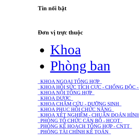
Tin nổi bật
Đơn vị trực thuộc
Khoa
Phòng ban
KHOA NGOẠI TỔNG HỢP
KHOA HỒI SỨC TÍCH CỰC - CHỐNG ĐỘC
KHOA NỘI TỔNG HỢP
KHOA DƯỢC
KHOA CHÂM CỨU - DƯỠNG SINH
KHOA PHỤC HỒI CHỨC NĂNG
KHOA XÉT NGHIỆM - CHUẨN ĐOÁN HÌNH
PHÒNG TỔ CHỨC CÁN BỘ - HCQT
PHÒNG KẾ HOẠCH TỔNG HỢP - CNTT
PHÒNG TÀI CHÍNH KẾ TOÁN