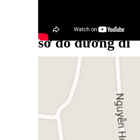
Bộ Y tế minh bạch khái niệm sữa
sơ đồ đường đi