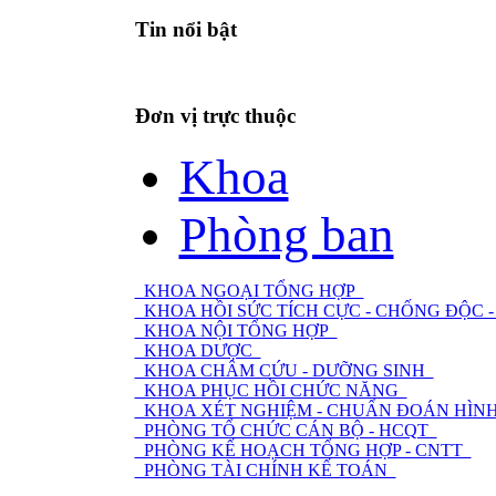
Tin nổi bật
Đơn vị trực thuộc
Khoa
Phòng ban
KHOA NGOẠI TỔNG HỢP
KHOA HỒI SỨC TÍCH CỰC - CHỐNG ĐỘC
KHOA NỘI TỔNG HỢP
KHOA DƯỢC
KHOA CHÂM CỨU - DƯỠNG SINH
KHOA PHỤC HỒI CHỨC NĂNG
KHOA XÉT NGHIỆM - CHUẨN ĐOÁN HÌNH
PHÒNG TỔ CHỨC CÁN BỘ - HCQT
PHÒNG KẾ HOẠCH TỔNG HỢP - CNTT
PHÒNG TÀI CHÍNH KẾ TOÁN