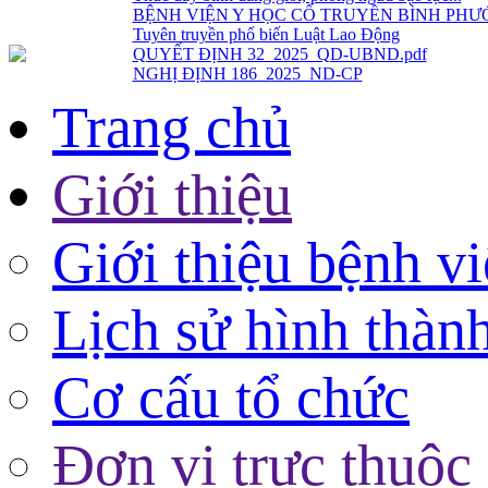
Tuyên truyền phổ biến Luật Lao Động
QUYẾT ĐỊNH 32_2025_QD-UBND.pdf
NGHỊ ĐỊNH 186_2025_ND-CP
Trang chủ
Giới thiệu
Giới thiệu bệnh v
Lịch sử hình thàn
Cơ cấu tổ chức
Đơn vị trực thuộc