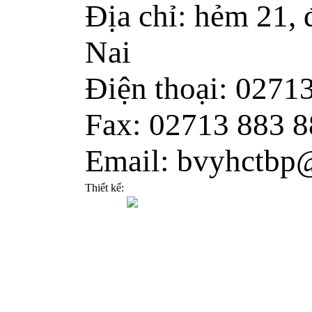
Địa chỉ: hẻm 21,
Nai
Điện thoại: 0271
Fax: 02713 883 8
Email: bvyhctbp
Thiết kế: