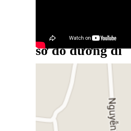
Bộ Y tế minh bạch khái niệm sữa
sơ đồ đường đi