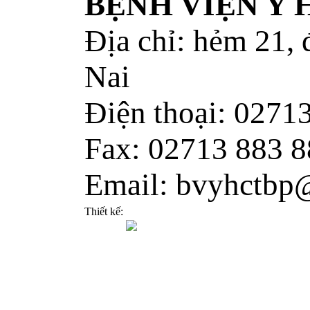
BỆNH VIỆN Y
Địa chỉ: hẻm 21,
Nai
Điện thoại: 0271
Fax: 02713 883 8
Email: bvyhctbp
Thiết kế: