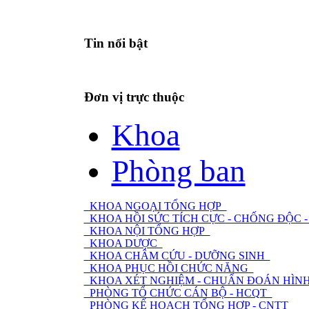
Tin nổi bật
Đơn vị trực thuộc
Khoa
Phòng ban
KHOA NGOẠI TỔNG HỢP
KHOA HỒI SỨC TÍCH CỰC - CHỐNG ĐỘC
KHOA NỘI TỔNG HỢP
KHOA DƯỢC
KHOA CHÂM CỨU - DƯỠNG SINH
KHOA PHỤC HỒI CHỨC NĂNG
KHOA XÉT NGHIỆM - CHUẨN ĐOÁN HÌNH
PHÒNG TỔ CHỨC CÁN BỘ - HCQT
PHÒNG KẾ HOẠCH TỔNG HỢP - CNTT