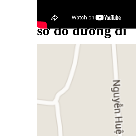
Bộ Y tế minh bạch khái niệm sữa
sơ đồ đường đi