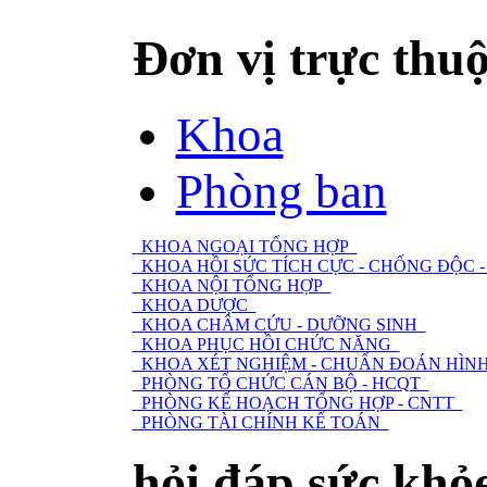
Đơn vị trực thu
Khoa
Phòng ban
KHOA NGOẠI TỔNG HỢP
KHOA HỒI SỨC TÍCH CỰC - CHỐNG ĐỘC
KHOA NỘI TỔNG HỢP
KHOA DƯỢC
KHOA CHÂM CỨU - DƯỠNG SINH
KHOA PHỤC HỒI CHỨC NĂNG
KHOA XÉT NGHIỆM - CHUẨN ĐOÁN HÌNH
PHÒNG TỔ CHỨC CÁN BỘ - HCQT
PHÒNG KẾ HOẠCH TỔNG HỢP - CNTT
PHÒNG TÀI CHÍNH KẾ TOÁN
hỏi đáp sức khỏ