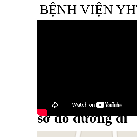
BỆNH VIỆN YH
Bộ Y tế minh bạch khái niệm sữa
sơ đồ đường đi