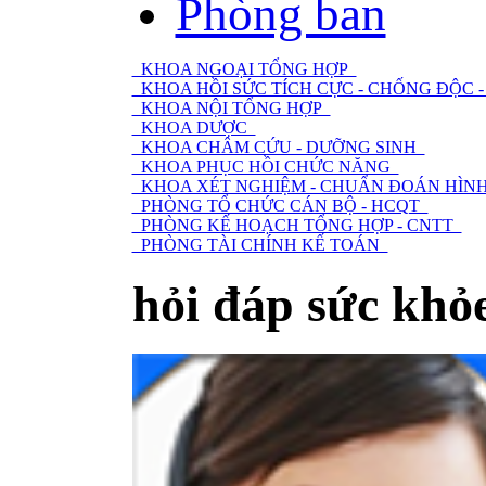
Phòng ban
KHOA NGOẠI TỔNG HỢP
KHOA HỒI SỨC TÍCH CỰC - CHỐNG ĐỘC
KHOA NỘI TỔNG HỢP
KHOA DƯỢC
KHOA CHÂM CỨU - DƯỠNG SINH
KHOA PHỤC HỒI CHỨC NĂNG
KHOA XÉT NGHIỆM - CHUẨN ĐOÁN HÌNH
PHÒNG TỔ CHỨC CÁN BỘ - HCQT
PHÒNG KẾ HOẠCH TỔNG HỢP - CNTT
PHÒNG TÀI CHÍNH KẾ TOÁN
hỏi đáp sức khỏ