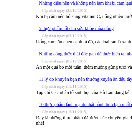
Những điều nên và không nên làm khi bị cảm lạn
Cập nhật ngày (25/12/2015)
Khi bị cảm nên bổ sung vitamin C, uống nhiều nước
5 thực phẩm tốt cho sức khỏe mùa đông
Cập nhật ngày (05/12/2015)
Uống cam, ăn chén canh bí đỏ, các loại rau lá xanh
Những công thức thải độc gan dễ thực hiện tại nh
Cập nhật ngày (05/12/2015)
Ăn một quả bơ mỗi tuần, thêm muỗng gừng tươi vào 
11 lý do khuyên bạn nên thường xuyên ăn dâu tâ
Cập nhật ngày (15/11/2015)
Tạp chí Các nhân tố sinh học của Hà Lan đăng kết q
10 thực phẩm lành mạnh nhất hành tinh bạn nhất đ
Cập nhật ngày (15/11/2015)
Đây là những thực phẩm đã được các chuyên gia di
nhé!