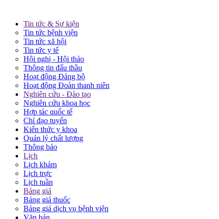
Tin tức & Sự kiện
Tin tức bệnh viện
Tin tức xã hội
Tin tức y tế
Hội nghị - Hội thảo
Thông tin đấu thầu
Hoạt động Đảng bộ
Hoạt động Đoàn thanh niên
Nghiên cứu - Đào tạo
Nghiên cứu khoa học
Hợp tác quốc tế
Chỉ đạo tuyến
Kiến thức y khoa
Quản lý chất lượng
Thông báo
Lịch
Lịch khám
Lịch trực
Lịch tuần
Bảng giá
Bảng giá thuốc
Bảng giá dịch vụ bệnh viện
Văn bản