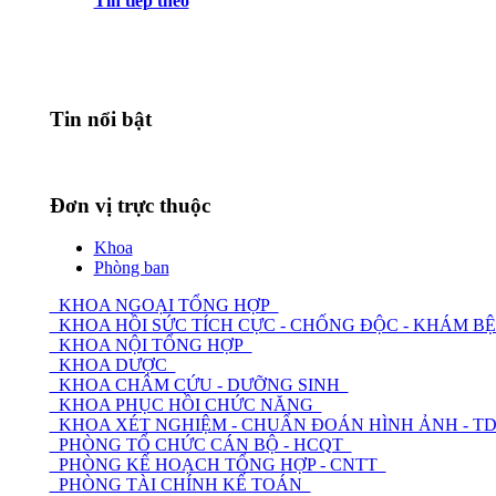
Tin tiếp theo
Tin nổi bật
Đơn vị trực thuộc
Khoa
Phòng ban
KHOA NGOẠI TỔNG HỢP
KHOA HỒI SỨC TÍCH CỰC - CHỐNG ĐỘC - KHÁM 
KHOA NỘI TỔNG HỢP
KHOA DƯỢC
KHOA CHÂM CỨU - DƯỠNG SINH
KHOA PHỤC HỒI CHỨC NĂNG
KHOA XÉT NGHIỆM - CHUẨN ĐOÁN HÌNH ẢNH - 
PHÒNG TỔ CHỨC CÁN BỘ - HCQT
PHÒNG KẾ HOẠCH TỔNG HỢP - CNTT
PHÒNG TÀI CHÍNH KẾ TOÁN