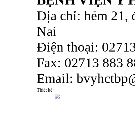
BỆNH VIỆN Y
Địa chỉ: hẻm 21,
Nai
Điện thoại: 0271
Fax: 02713 883 8
Email: bvyhctbp
Thiết kế: