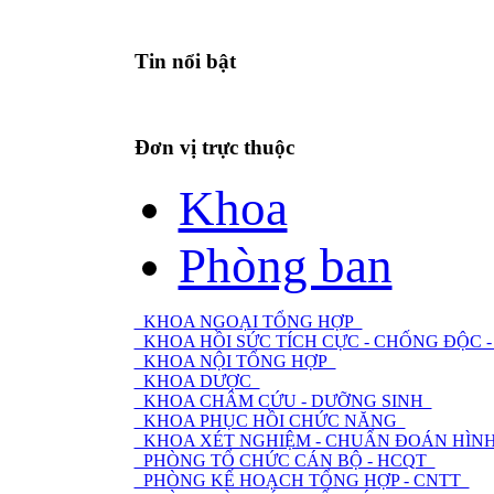
Tin nổi bật
Đơn vị trực thuộc
Khoa
Phòng ban
KHOA NGOẠI TỔNG HỢP
KHOA HỒI SỨC TÍCH CỰC - CHỐNG ĐỘC
KHOA NỘI TỔNG HỢP
KHOA DƯỢC
KHOA CHÂM CỨU - DƯỠNG SINH
KHOA PHỤC HỒI CHỨC NĂNG
KHOA XÉT NGHIỆM - CHUẨN ĐOÁN HÌNH
PHÒNG TỔ CHỨC CÁN BỘ - HCQT
PHÒNG KẾ HOẠCH TỔNG HỢP - CNTT