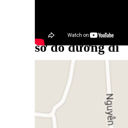
Bộ Y tế minh bạch khái niệm sữa
sơ đồ đường đi