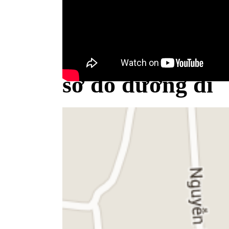
Bộ Y tế minh bạch khái niệm sữa
sơ đồ đường đi