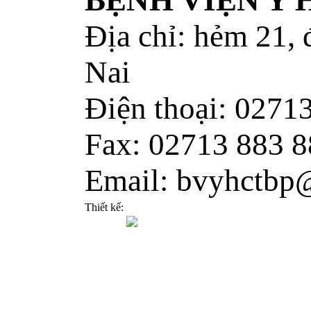
BỆNH VIỆN Y
Địa chỉ: hẻm 21,
Nai
Điện thoại: 0271
Fax: 02713 883 8
Email: bvyhctbp
Thiết kế: