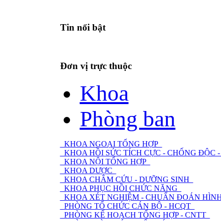
Tin nổi bật
Đơn vị trực thuộc
Khoa
Phòng ban
KHOA NGOẠI TỔNG HỢP
KHOA HỒI SỨC TÍCH CỰC - CHỐNG ĐỘC
KHOA NỘI TỔNG HỢP
KHOA DƯỢC
KHOA CHÂM CỨU - DƯỠNG SINH
KHOA PHỤC HỒI CHỨC NĂNG
KHOA XÉT NGHIỆM - CHUẨN ĐOÁN HÌNH
PHÒNG TỔ CHỨC CÁN BỘ - HCQT
PHÒNG KẾ HOẠCH TỔNG HỢP - CNTT